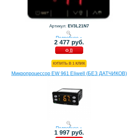
Артикул:
EV3L21N7
Подробнее »
2 477 руб.
В
КОРЗИНУ
КУПИТЬ В 1 КЛИК
Микропроцессор EW 961 Eliwell (БЕЗ ДАТЧИКОВ)
Подробнее »
1 997 руб.