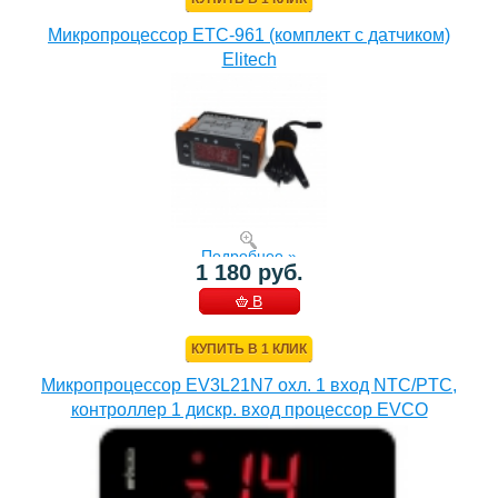
Микропроцессор ETC-961 (комплект c датчиком)
Elitech
Подробнее »
1 180 руб.
В
КОРЗИНУ
КУПИТЬ В 1 КЛИК
Микропроцессор EV3L21N7 охл. 1 вход NTC/PTC,
контроллер 1 дискр. вход процессор EVCO