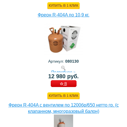
КОРЗИНУ
КУПИТЬ В 1 КЛИК
Фреон R-404A по 10,9 кг.
Артикул:
080130
Подробнее »
12 980 руб.
В
КОРЗИНУ
КУПИТЬ В 1 КЛИК
Фреон R-404A с вентилем по 1200бр/650 нетто гр. (с
клапанном, многоразовый балон)