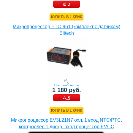
В
КОРЗИНУ
КУПИТЬ В 1 КЛИК
Микропроцессор ETC-961 (комплект c датчиком)
Elitech
Подробнее »
1 180 руб.
В
КОРЗИНУ
КУПИТЬ В 1 КЛИК
Микропроцессор EV3L21N7 охл. 1 вход NTC/PTC,
контроллер 1 дискр. вход процессор EVCO