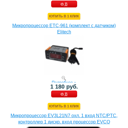
В
КОРЗИНУ
КУПИТЬ В 1 КЛИК
Микропроцессор ETC-961 (комплект c датчиком)
Elitech
Подробнее »
1 180 руб.
В
КОРЗИНУ
КУПИТЬ В 1 КЛИК
Микропроцессор EV3L21N7 охл. 1 вход NTC/PTC,
контроллер 1 дискр. вход процессор EVCO