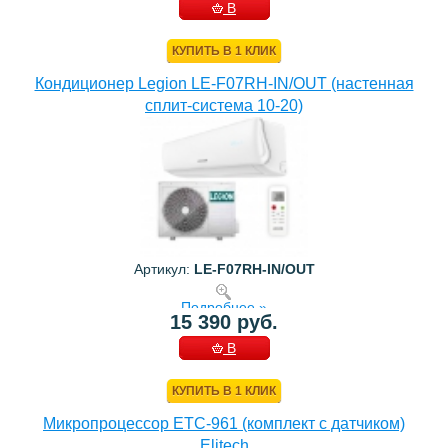
В
КОРЗИНУ
КУПИТЬ В 1 КЛИК
Кондиционер Legion LE-F07RH-IN/OUT (настенная
сплит-система 10-20)
Артикул:
LE-F07RH-IN/OUT
Подробнее »
15 390 руб.
В
КОРЗИНУ
КУПИТЬ В 1 КЛИК
Микропроцессор ETC-961 (комплект c датчиком)
Elitech