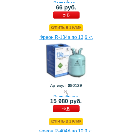
Подробнее »
66 руб.
В
КОРЗИНУ
КУПИТЬ В 1 КЛИК
Фреон R-134a по 13,6 кг.
Артикул:
080129
Подробнее »
15 980 руб.
В
КОРЗИНУ
КУПИТЬ В 1 КЛИК
Фреон R-404A по 10,9 кг.