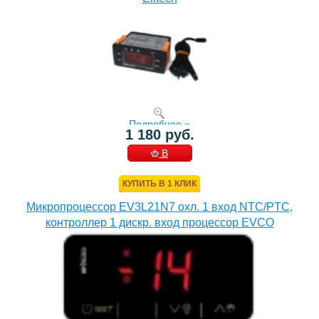
Подробнее »
1 180 руб.
В
КОРЗИНУ
КУПИТЬ В 1 КЛИК
Микропроцессор EV3L21N7 охл. 1 вход NTC/PTC,
контроллер 1 дискр. вход процессор EVCO