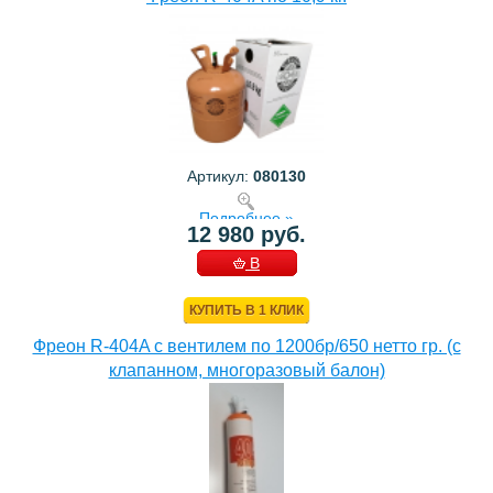
Артикул:
080130
Подробнее »
12 980 руб.
В
КОРЗИНУ
КУПИТЬ В 1 КЛИК
Фреон R-404A с вентилем по 1200бр/650 нетто гр. (с
клапанном, многоразовый балон)