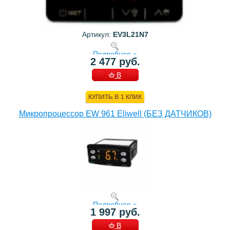
Артикул:
EV3L21N7
Подробнее »
2 477 руб.
В
КОРЗИНУ
КУПИТЬ В 1 КЛИК
Микропроцессор EW 961 Eliwell (БЕЗ ДАТЧИКОВ)
Подробнее »
1 997 руб.
В