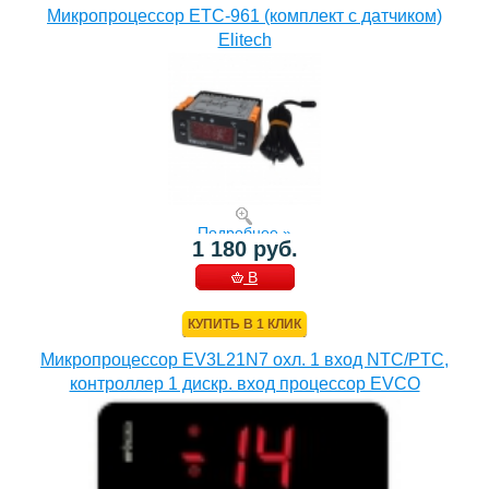
Микропроцессор ETC-961 (комплект c датчиком)
Elitech
Подробнее »
1 180 руб.
В
КОРЗИНУ
КУПИТЬ В 1 КЛИК
Микропроцессор EV3L21N7 охл. 1 вход NTC/PTC,
контроллер 1 дискр. вход процессор EVCO