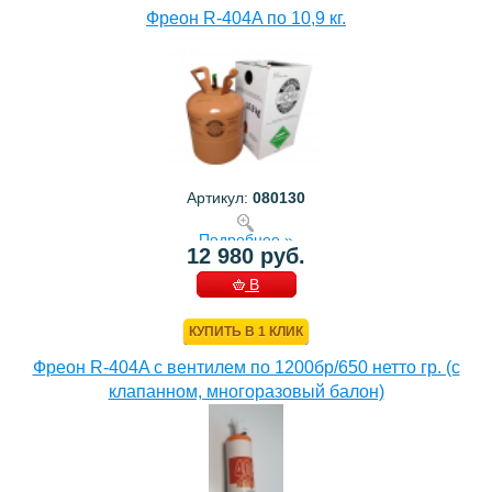
Фреон R-404A по 10,9 кг.
Артикул:
080130
Подробнее »
12 980 руб.
В
КОРЗИНУ
КУПИТЬ В 1 КЛИК
Фреон R-404A с вентилем по 1200бр/650 нетто гр. (с
клапанном, многоразовый балон)