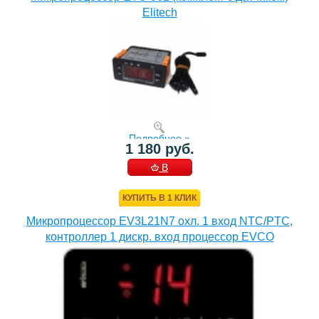
Elitech
Подробнее »
1 180 руб.
В
КОРЗИНУ
КУПИТЬ В 1 КЛИК
Микропроцессор EV3L21N7 охл. 1 вход NTC/PTC,
контроллер 1 дискр. вход процессор EVCO