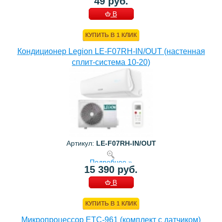
49 руб.
В
КОРЗИНУ
КУПИТЬ В 1 КЛИК
Кондиционер Legion LE-F07RH-IN/OUT (настенная
сплит-система 10-20)
Артикул:
LE-F07RH-IN/OUT
Подробнее »
15 390 руб.
В
КОРЗИНУ
КУПИТЬ В 1 КЛИК
Микропроцессор ETC-961 (комплект c датчиком)