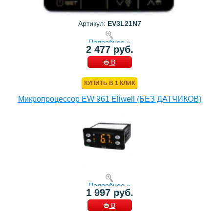
Артикул:
EV3L21N7
Подробнее »
2 477 руб.
В
КОРЗИНУ
КУПИТЬ В 1 КЛИК
Микропроцессор EW 961 Eliwell (БЕЗ ДАТЧИКОВ)
Подробнее »
1 997 руб.
В
КОРЗИНУ