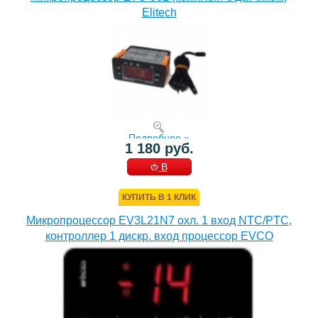
Elitech
Подробнее »
1 180 руб.
В
КОРЗИНУ
КУПИТЬ В 1 КЛИК
Микропроцессор EV3L21N7 охл. 1 вход NTC/PTC,
контроллер 1 дискр. вход процессор EVCO