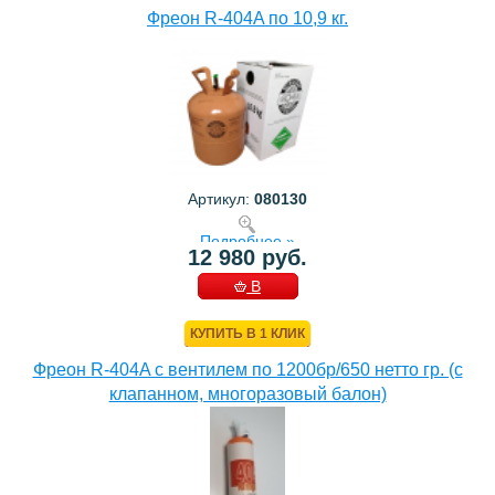
Фреон R-404A по 10,9 кг.
Артикул:
080130
Подробнее »
12 980 руб.
В
КОРЗИНУ
КУПИТЬ В 1 КЛИК
Фреон R-404A с вентилем по 1200бр/650 нетто гр. (с
клапанном, многоразовый балон)