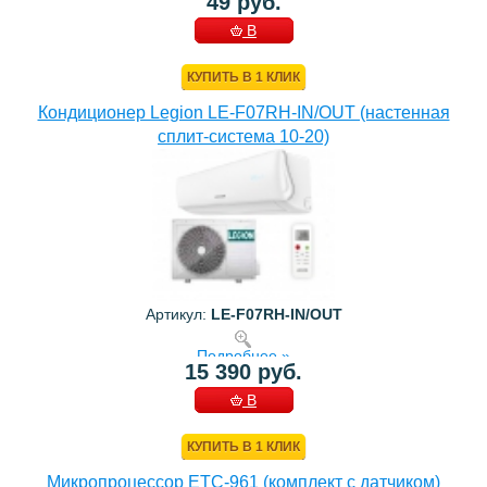
49 руб.
В
КОРЗИНУ
КУПИТЬ В 1 КЛИК
Кондиционер Legion LE-F07RH-IN/OUT (настенная
сплит-система 10-20)
Артикул:
LE-F07RH-IN/OUT
Подробнее »
15 390 руб.
В
КОРЗИНУ
КУПИТЬ В 1 КЛИК
Микропроцессор ETC-961 (комплект c датчиком)