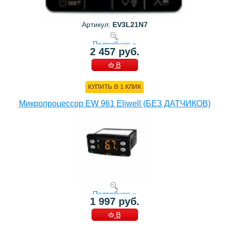
Артикул:
EV3L21N7
Подробнее »
2 457 руб.
В
КОРЗИНУ
КУПИТЬ В 1 КЛИК
Микропроцессор EW 961 Eliwell (БЕЗ ДАТЧИКОВ)
Подробнее »
1 997 руб.
В
КОРЗИНУ