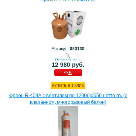
Артикул:
080130
Подробнее »
12 980 руб.
В
КОРЗИНУ
КУПИТЬ В 1 КЛИК
Фреон R-404A с вентилем по 1200бр/650 нетто гр. (с
клапанном, многоразовый балон)