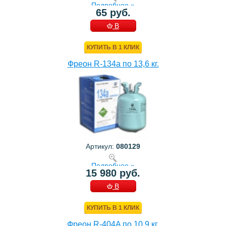
Подробнее »
65 руб.
В
КОРЗИНУ
КУПИТЬ В 1 КЛИК
Фреон R-134a по 13,6 кг.
Артикул:
080129
Подробнее »
15 980 руб.
В
КОРЗИНУ
КУПИТЬ В 1 КЛИК
Фреон R-404A по 10,9 кг.