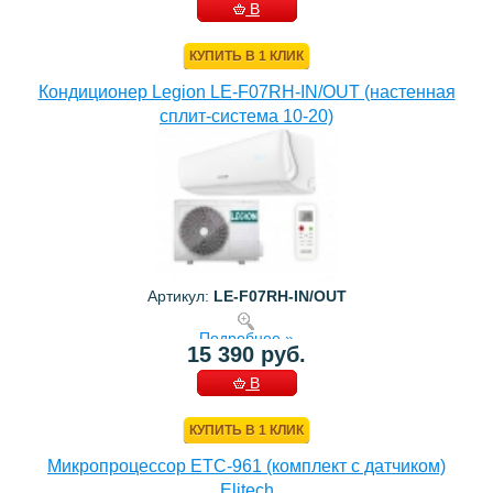
В
КОРЗИНУ
КУПИТЬ В 1 КЛИК
Кондиционер Legion LE-F07RH-IN/OUT (настенная
сплит-система 10-20)
Артикул:
LE-F07RH-IN/OUT
Подробнее »
15 390 руб.
В
КОРЗИНУ
КУПИТЬ В 1 КЛИК
Микропроцессор ETC-961 (комплект c датчиком)
Elitech