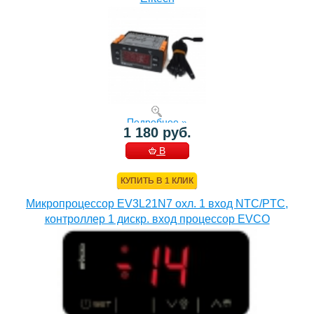
Подробнее »
1 180 руб.
В
КОРЗИНУ
КУПИТЬ В 1 КЛИК
Микропроцессор EV3L21N7 охл. 1 вход NTC/PTC,
контроллер 1 дискр. вход процессор EVCO