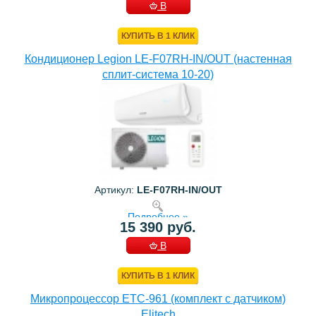
В
КОРЗИНУ
КУПИТЬ В 1 КЛИК
Кондиционер Legion LE-F07RH-IN/OUT (настенная
сплит-система 10-20)
Артикул:
LE-F07RH-IN/OUT
Подробнее »
15 390 руб.
В
КОРЗИНУ
КУПИТЬ В 1 КЛИК
Микропроцессор ETC-961 (комплект c датчиком)
Elitech