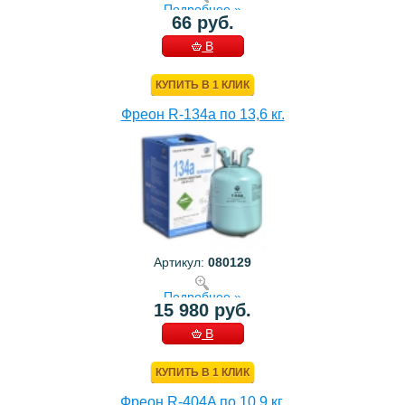
Подробнее »
66 руб.
В
КОРЗИНУ
КУПИТЬ В 1 КЛИК
Фреон R-134a по 13,6 кг.
Артикул:
080129
Подробнее »
15 980 руб.
В
КОРЗИНУ
КУПИТЬ В 1 КЛИК
Фреон R-404A по 10,9 кг.