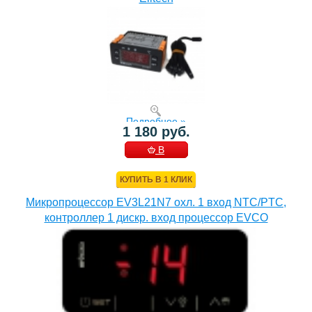
Подробнее »
1 180 руб.
В
КОРЗИНУ
КУПИТЬ В 1 КЛИК
Микропроцессор EV3L21N7 охл. 1 вход NTC/PTC,
контроллер 1 дискр. вход процессор EVCO