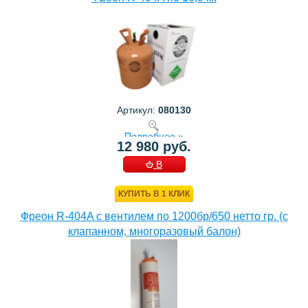
Артикул:
080130
Подробнее »
12 980 руб.
В
КОРЗИНУ
КУПИТЬ В 1 КЛИК
Фреон R-404A с вентилем по 1200бр/650 нетто гр. (с
клапанном, многоразовый балон)