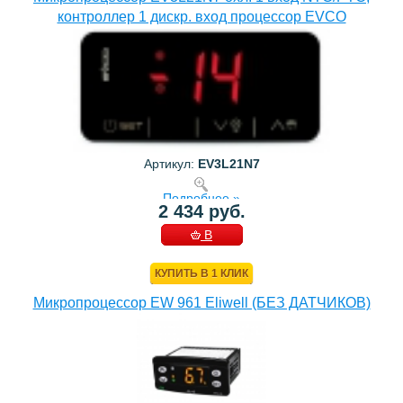
контроллер 1 дискр. вход процессор EVCO
Артикул:
EV3L21N7
Подробнее »
2 434 руб.
В
КОРЗИНУ
КУПИТЬ В 1 КЛИК
Микропроцессор EW 961 Eliwell (БЕЗ ДАТЧИКОВ)