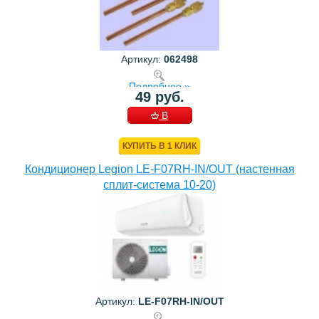
Артикул:
062498
Подробнее »
49 руб.
В
КОРЗИНУ
КУПИТЬ В 1 КЛИК
Кондиционер Legion LE-F07RH-IN/OUT (настенная
сплит-система 10-20)
Артикул:
LE-F07RH-IN/OUT