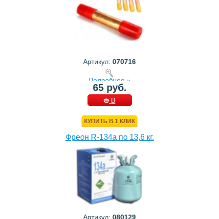
Артикул:
070716
Подробнее »
65 руб.
В
КОРЗИНУ
КУПИТЬ В 1 КЛИК
Фреон R-134a по 13,6 кг.
Артикул:
080129