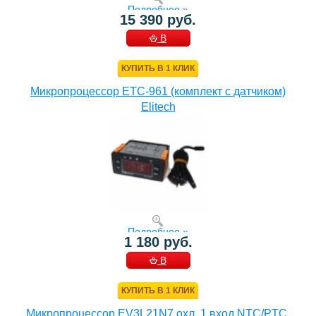
Подробнее »
15 390 руб.
В
КОРЗИНУ
КУПИТЬ В 1 КЛИК
Микропроцессор ETC-961 (комплект c датчиком)
Elitech
Подробнее »
1 180 руб.
В
КОРЗИНУ
КУПИТЬ В 1 КЛИК
Микропроцессор EV3L21N7 охл. 1 вход NTC/PTC,