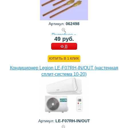
Артикул:
062498
Подробнее »
49 руб.
В
КОРЗИНУ
КУПИТЬ В 1 КЛИК
Кондиционер Legion LE-F07RH-IN/OUT (настенная
сплит-система 10-20)
Артикул:
LE-F07RH-IN/OUT