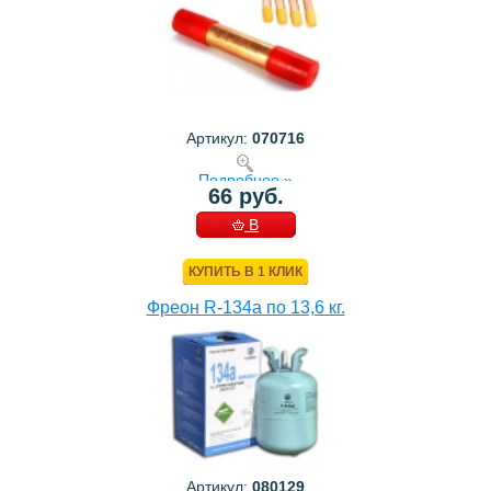
Артикул:
070716
Подробнее »
66 руб.
В
КОРЗИНУ
КУПИТЬ В 1 КЛИК
Фреон R-134a по 13,6 кг.
Артикул:
080129