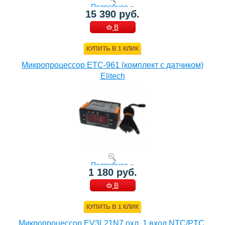
Подробнее »
15 390 руб.
В
КОРЗИНУ
КУПИТЬ В 1 КЛИК
Микропроцессор ETC-961 (комплект c датчиком)
Elitech
Подробнее »
1 180 руб.
В
КОРЗИНУ
КУПИТЬ В 1 КЛИК
Микропроцессор EV3L21N7 охл. 1 вход NTC/PTC,