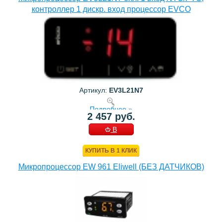
контроллер 1 дискр. вход процессор EVCO
Артикул:
EV3L21N7
Подробнее »
2 457 руб.
В
КОРЗИНУ
КУПИТЬ В 1 КЛИК
Микропроцессор EW 961 Eliwell (БЕЗ ДАТЧИКОВ)