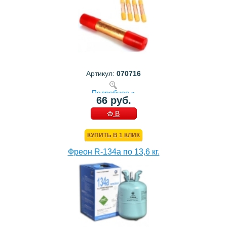
Артикул:
070716
Подробнее »
66 руб.
В
КОРЗИНУ
КУПИТЬ В 1 КЛИК
Фреон R-134a по 13,6 кг.