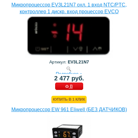
Микропроцессор EV3L21N7 охл. 1 вход NTC/PTC,
контроллер 1 дискр. вход процессор EVCO
Артикул:
EV3L21N7
Подробнее »
2 477 руб.
В
КОРЗИНУ
КУПИТЬ В 1 КЛИК
Микропроцессор EW 961 Eliwell (БЕЗ ДАТЧИКОВ)