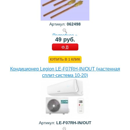
Артикул:
062498
Подробнее »
49 руб.
В
КОРЗИНУ
КУПИТЬ В 1 КЛИК
Кондиционер Legion LE-F07RH-IN/OUT (настенная
сплит-система 10-20)
Артикул:
LE-F07RH-IN/OUT