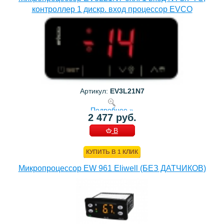
контроллер 1 дискр. вход процессор EVCO
Артикул:
EV3L21N7
Подробнее »
2 477 руб.
В
КОРЗИНУ
КУПИТЬ В 1 КЛИК
Микропроцессор EW 961 Eliwell (БЕЗ ДАТЧИКОВ)