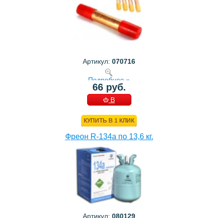
Артикул:
070716
Подробнее »
66 руб.
В
КОРЗИНУ
КУПИТЬ В 1 КЛИК
Фреон R-134a по 13,6 кг.
Артикул:
080129