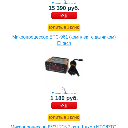
Подробнее »
15 390 руб.
В
КОРЗИНУ
КУПИТЬ В 1 КЛИК
Микропроцессор ETC-961 (комплект c датчиком)
Elitech
Подробнее »
1 180 руб.
В
КОРЗИНУ
КУПИТЬ В 1 КЛИК
Микропроцессор EV3L21N7 охл. 1 вход NTC/PTC,