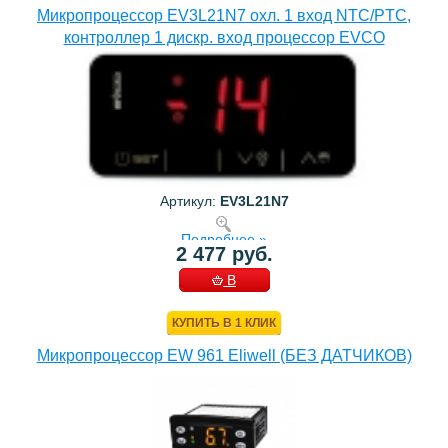
Микропроцессор EV3L21N7 охл. 1 вход NTC/PTC,
контроллер 1 дискр. вход процессор EVCO
Артикул:
EV3L21N7
Подробнее »
2 477 руб.
В
КОРЗИНУ
КУПИТЬ В 1 КЛИК
Микропроцессор EW 961 Eliwell (БЕЗ ДАТЧИКОВ)