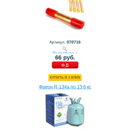
Артикул:
070716
Подробнее »
66 руб.
В
КОРЗИНУ
КУПИТЬ В 1 КЛИК
Фреон R-134a по 13,6 кг.