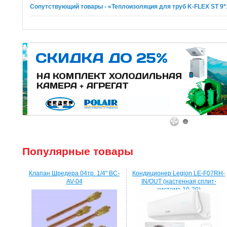
Сопутствующий товары - «Теплоизоляция для труб K-FLEX ST 9
1
2
Популярные товары
Клапан Шредера 04тр. 1/4" BC-
Кондиционер Legion LE-F07RH-
AV-04
IN/OUT (настенная сплит-
система 10-20)