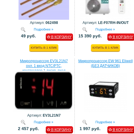
Артикул:
062498
Артикул:
LE-F07RH-IN/OUT
Подробнее »
Подробнее »
49 руб.
15 390 руб.
В КОРЗИНУ
В КОРЗИНУ
КУПИТЬ В 1 КЛИК
КУПИТЬ В 1 КЛИК
Микропроцессор EV3L21N7
Микропроцессор EW 961 Eliwell
охл. 1 вход NTC/PTC,
(БЕЗ ДАТЧИКОВ)
контроллер 1 дискр. вход
процессор EVCO
Артикул:
EV3L21N7
Подробнее »
Подробнее »
2 457 руб.
1 997 руб.
В КОРЗИНУ
В КОРЗИНУ