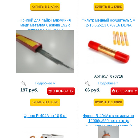
КУПИТЬ В 1 КЛИК
КУПИТЬ В 1 КЛИК
Припой для пайки алюминия
Фильтр медный осушитель SM
меди металла Castolin 192 с
2-15 6,2-2,3 070716 DENA
флюсом (HTS-2000)
Артикул:
070716
Подробнее »
Подробнее »
197 руб.
66 руб.
В КОРЗИНУ
В КОРЗИНУ
КУПИТЬ В 1 КЛИК
КУПИТЬ В 1 КЛИК
Фреон R-404A по 10,9 кг.
Фреон R-404A с вентилем по
1200бр/650 нетто гр. (с
клапанном, многоразовый
балон)