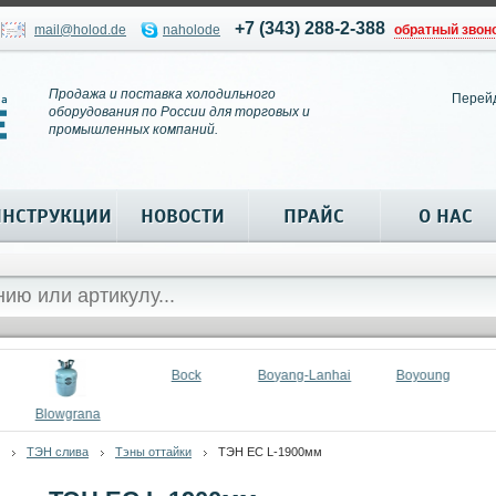
+7 (343) 288-2-388
mail@holod.de
naholode
обратный звон
Продажа и поставка холодильного
Перей
оборудования по России для торговых и
промышленных компаний.
ИНСТРУКЦИИ
НОВОСТИ
ПРАЙС
О НАС
Bock
Boyang-Lanhai
Boyoung
Blowgrana
ТЭН слива
Тэны оттайки
ТЭН ЕС L-1900мм