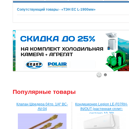
Сопутствующий товары - «ТЭН ЕС L-1900мм»
1
2
Популярные товары
Клапан Шредера 04тр. 1/4" BC-
Кондиционер Legion LE-F07RH-
AV-04
IN/OUT (настенная сплит-
система 10-20)