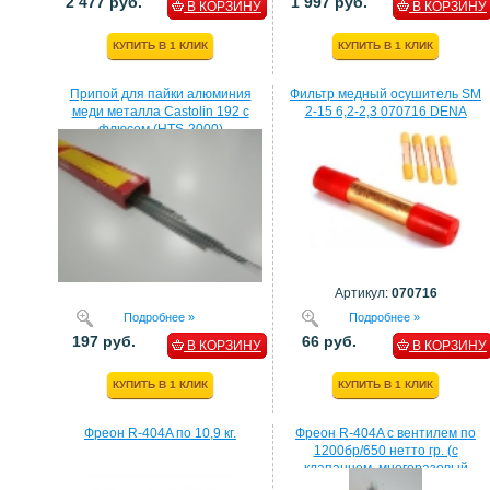
2 477 руб.
1 997 руб.
В КОРЗИНУ
В КОРЗИНУ
КУПИТЬ В 1 КЛИК
КУПИТЬ В 1 КЛИК
Припой для пайки алюминия
Фильтр медный осушитель SM
меди металла Castolin 192 с
2-15 6,2-2,3 070716 DENA
флюсом (HTS-2000)
Артикул:
070716
Подробнее »
Подробнее »
197 руб.
66 руб.
В КОРЗИНУ
В КОРЗИНУ
КУПИТЬ В 1 КЛИК
КУПИТЬ В 1 КЛИК
Фреон R-404A по 10,9 кг.
Фреон R-404A с вентилем по
1200бр/650 нетто гр. (с
клапанном, многоразовый
балон)