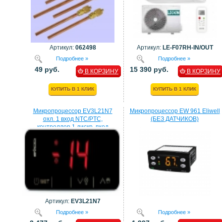
Артикул:
062498
Артикул:
LE-F07RH-IN/OUT
Подробнее »
Подробнее »
49 руб.
15 390 руб.
В КОРЗИНУ
В КОРЗИНУ
КУПИТЬ В 1 КЛИК
КУПИТЬ В 1 КЛИК
Микропроцессор EV3L21N7
Микропроцессор EW 961 Eliwell
охл. 1 вход NTC/PTC,
(БЕЗ ДАТЧИКОВ)
контроллер 1 дискр. вход
процессор EVCO
Артикул:
EV3L21N7
Подробнее »
Подробнее »