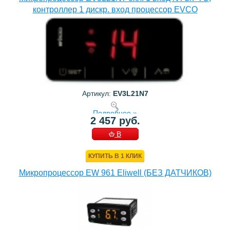
контроллер 1 дискр. вход процессор EVCO
Артикул:
EV3L21N7
Подробнее »
2 457 руб.
В
КОРЗИНУ
КУПИТЬ В 1 КЛИК
Микропроцессор EW 961 Eliwell (БЕЗ ДАТЧИКОВ)