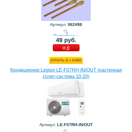
Артикул:
062498
Подробнее »
49 руб.
В
КОРЗИНУ
КУПИТЬ В 1 КЛИК
Кондиционер Legion LE-F07RH-IN/OUT (настенная
сплит-система 10-20)
Артикул:
LE-F07RH-IN/OUT