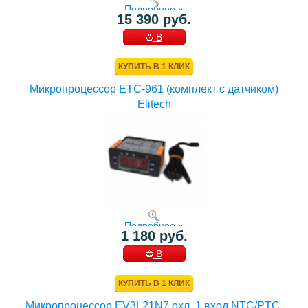
Подробнее »
15 390 руб.
В
КОРЗИНУ
КУПИТЬ В 1 КЛИК
Микропроцессор ETC-961 (комплект c датчиком)
Elitech
Подробнее »
1 180 руб.
В
КОРЗИНУ
КУПИТЬ В 1 КЛИК
Микропроцессор EV3L21N7 охл. 1 вход NTC/PTC,