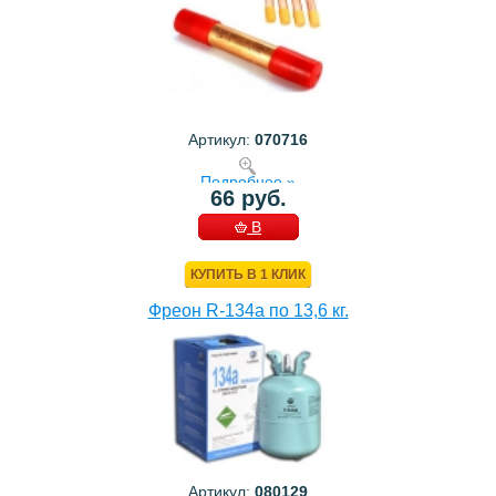
Артикул:
070716
Подробнее »
66 руб.
В
КОРЗИНУ
КУПИТЬ В 1 КЛИК
Фреон R-134a по 13,6 кг.
Артикул:
080129