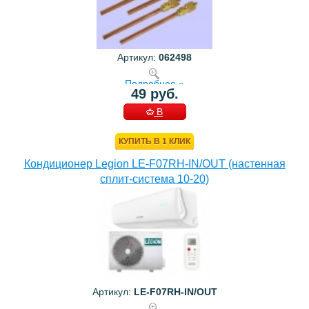
Артикул:
062498
Подробнее »
49 руб.
В
КОРЗИНУ
КУПИТЬ В 1 КЛИК
Кондиционер Legion LE-F07RH-IN/OUT (настенная
сплит-система 10-20)
Артикул:
LE-F07RH-IN/OUT