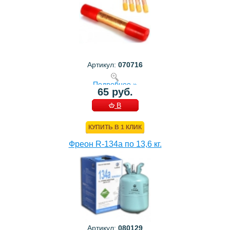
Артикул:
070716
Подробнее »
65 руб.
В
КОРЗИНУ
КУПИТЬ В 1 КЛИК
Фреон R-134a по 13,6 кг.
Артикул:
080129