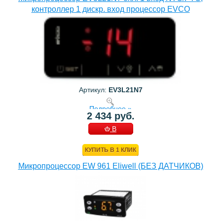
контроллер 1 дискр. вход процессор EVCO
Артикул:
EV3L21N7
Подробнее »
2 434 руб.
В
КОРЗИНУ
КУПИТЬ В 1 КЛИК
Микропроцессор EW 961 Eliwell (БЕЗ ДАТЧИКОВ)