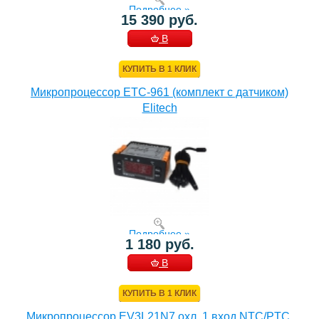
Подробнее »
15 390 руб.
В
КОРЗИНУ
КУПИТЬ В 1 КЛИК
Микропроцессор ETC-961 (комплект c датчиком)
Elitech
Подробнее »
1 180 руб.
В
КОРЗИНУ
КУПИТЬ В 1 КЛИК
Микропроцессор EV3L21N7 охл. 1 вход NTC/PTC,