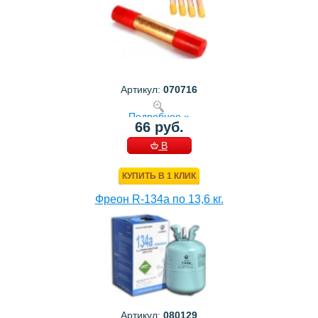
Артикул:
070716
Подробнее »
66 руб.
В
КОРЗИНУ
КУПИТЬ В 1 КЛИК
Фреон R-134a по 13,6 кг.
Артикул:
080129