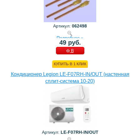
Артикул:
062498
Подробнее »
49 руб.
В
КОРЗИНУ
КУПИТЬ В 1 КЛИК
Кондиционер Legion LE-F07RH-IN/OUT (настенная
сплит-система 10-20)
Артикул:
LE-F07RH-IN/OUT