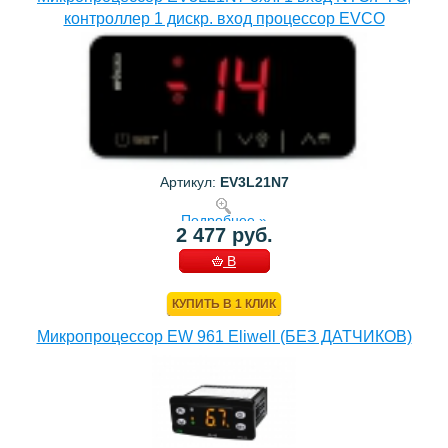
контроллер 1 дискр. вход процессор EVCO
Артикул:
EV3L21N7
Подробнее »
2 477 руб.
В
КОРЗИНУ
КУПИТЬ В 1 КЛИК
Микропроцессор EW 961 Eliwell (БЕЗ ДАТЧИКОВ)