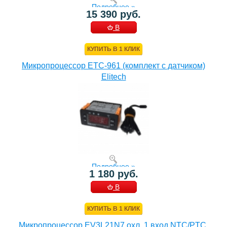
Подробнее »
15 390 руб.
В
КОРЗИНУ
КУПИТЬ В 1 КЛИК
Микропроцессор ETC-961 (комплект c датчиком)
Elitech
Подробнее »
1 180 руб.
В
КОРЗИНУ
КУПИТЬ В 1 КЛИК
Микропроцессор EV3L21N7 охл. 1 вход NTC/PTC,