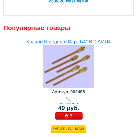
230v/200W (L=4м)»
Популярные товары
Клапан Шредера 04тр. 1/4" BC-AV-04
Артикул:
062498
Подробнее »
49 руб.
В
КОРЗИНУ
КУПИТЬ В 1 КЛИК