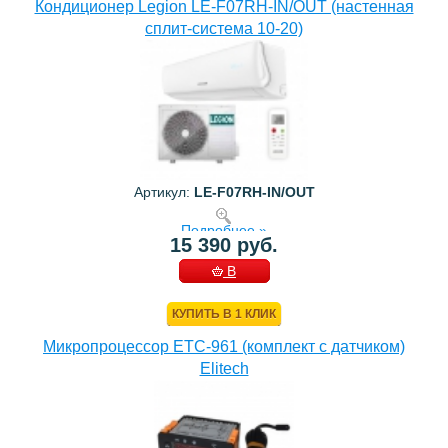
Кондиционер Legion LE-F07RH-IN/OUT (настенная
сплит-система 10-20)
Артикул:
LE-F07RH-IN/OUT
Подробнее »
15 390 руб.
В
КОРЗИНУ
КУПИТЬ В 1 КЛИК
Микропроцессор ETC-961 (комплект c датчиком)
Elitech