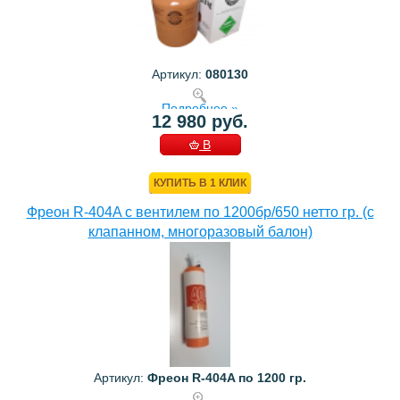
Артикул:
080130
Подробнее »
12 980 руб.
В
КОРЗИНУ
КУПИТЬ В 1 КЛИК
Фреон R-404A с вентилем по 1200бр/650 нетто гр. (с
клапанном, многоразовый балон)
Артикул:
Фреон R-404A по 1200 гр.