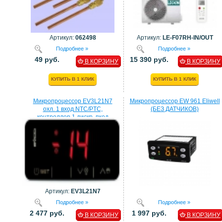
Артикул:
062498
Артикул:
LE-F07RH-IN/OUT
Подробнее »
Подробнее »
49 руб.
15 390 руб.
В КОРЗИНУ
В КОРЗИНУ
КУПИТЬ В 1 КЛИК
КУПИТЬ В 1 КЛИК
Микропроцессор EV3L21N7
Микропроцессор EW 961 Eliwell
охл. 1 вход NTC/PTC,
(БЕЗ ДАТЧИКОВ)
контроллер 1 дискр. вход
процессор EVCO
Артикул:
EV3L21N7
Подробнее »
Подробнее »
2 477 руб.
1 997 руб.
В КОРЗИНУ
В КОРЗИНУ