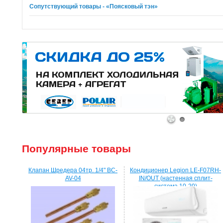
Сопутствующий товары - «Поясковый тэн»
1
2
Популярные товары
Клапан Шредера 04тр. 1/4" BC-
Кондиционер Legion LE-F07RH-
AV-04
IN/OUT (настенная сплит-
система 10-20)