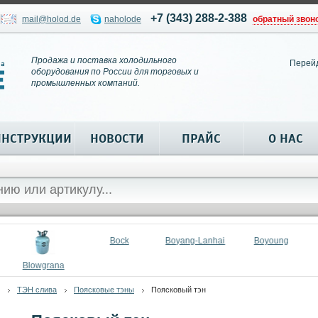
+7 (343) 288-2-388
mail@holod.de
naholode
обратный звон
Продажа и поставка холодильного
Перей
оборудования по России для торговых и
промышленных компаний.
ИНСТРУКЦИИ
НОВОСТИ
ПРАЙС
О НАС
Bock
Boyang-Lanhai
Boyoung
Blowgrana
ТЭН слива
Поясковые тэны
Поясковый тэн