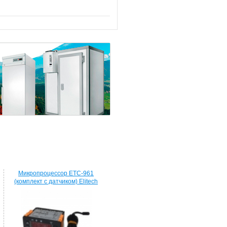
Микропроцессор ETC-961
(комплект c датчиком) Elitech