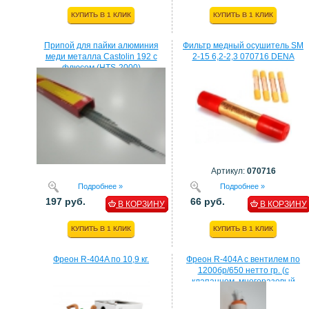
КУПИТЬ В 1 КЛИК
КУПИТЬ В 1 КЛИК
Припой для пайки алюминия
Фильтр медный осушитель SM
меди металла Castolin 192 с
2-15 6,2-2,3 070716 DENA
флюсом (HTS-2000)
Артикул:
070716
Подробнее »
Подробнее »
197 руб.
66 руб.
В КОРЗИНУ
В КОРЗИНУ
КУПИТЬ В 1 КЛИК
КУПИТЬ В 1 КЛИК
Фреон R-404A по 10,9 кг.
Фреон R-404A с вентилем по
1200бр/650 нетто гр. (с
клапанном, многоразовый
балон)