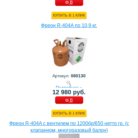
В
КОРЗИНУ
КУПИТЬ В 1 КЛИК
Фреон R-404A по 10,9 кг.
Артикул:
080130
Подробнее »
12 980 руб.
В
КОРЗИНУ
КУПИТЬ В 1 КЛИК
Фреон R-404A с вентилем по 1200бр/650 нетто гр. (с
клапанном, многоразовый балон)