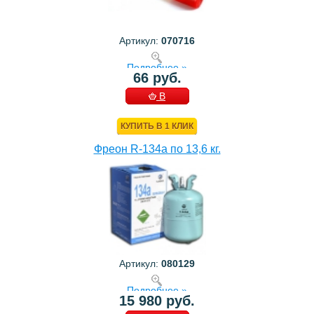
Артикул:
070716
Подробнее »
66 руб.
В
КОРЗИНУ
КУПИТЬ В 1 КЛИК
Фреон R-134a по 13,6 кг.
Артикул:
080129
Подробнее »
15 980 руб.