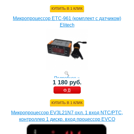
КОРЗИНУ
КУПИТЬ В 1 КЛИК
Микропроцессор ETC-961 (комплект c датчиком)
Elitech
Подробнее »
1 180 руб.
В
КОРЗИНУ
КУПИТЬ В 1 КЛИК
Микропроцессор EV3L21N7 охл. 1 вход NTC/PTC,
контроллер 1 дискр. вход процессор EVCO