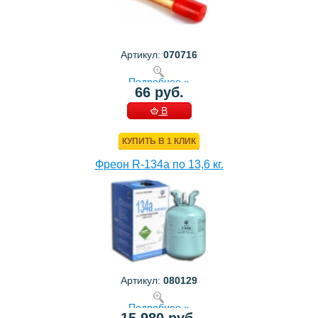
Артикул:
070716
Подробнее »
66 руб.
В
КОРЗИНУ
КУПИТЬ В 1 КЛИК
Фреон R-134a по 13,6 кг.
Артикул:
080129
Подробнее »