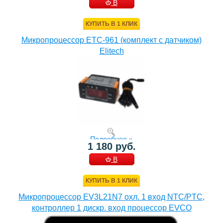
В
КОРЗИНУ
КУПИТЬ В 1 КЛИК
Микропроцессор ETC-961 (комплект c датчиком)
Elitech
Подробнее »
1 180 руб.
В
КОРЗИНУ
КУПИТЬ В 1 КЛИК
Микропроцессор EV3L21N7 охл. 1 вход NTC/PTC,
контроллер 1 дискр. вход процессор EVCO