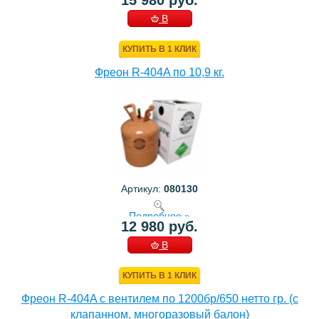
15 980 руб.
В
КОРЗИНУ
КУПИТЬ В 1 КЛИК
Фреон R-404A по 10,9 кг.
Артикул:
080130
Подробнее »
12 980 руб.
В
КОРЗИНУ
КУПИТЬ В 1 КЛИК
Фреон R-404A с вентилем по 1200бр/650 нетто гр. (с
клапанном, многоразовый балон)