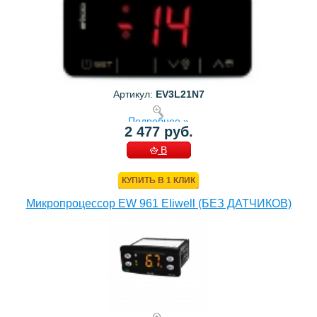
Артикул:
EV3L21N7
Подробнее »
2 477 руб.
В
КОРЗИНУ
КУПИТЬ В 1 КЛИК
Микропроцессор EW 961 Eliwell (БЕЗ ДАТЧИКОВ)