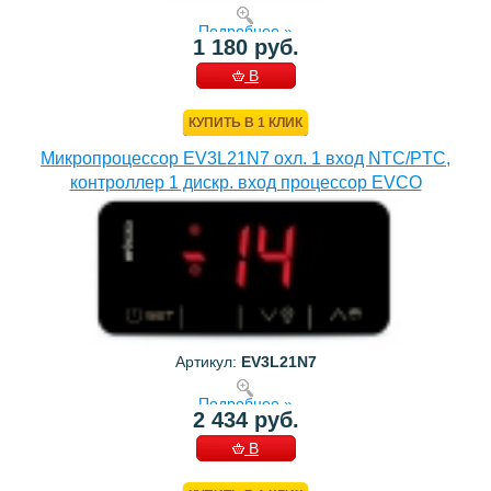
Подробнее »
1 180 руб.
В
КОРЗИНУ
КУПИТЬ В 1 КЛИК
Микропроцессор EV3L21N7 охл. 1 вход NTC/PTC,
контроллер 1 дискр. вход процессор EVCO
Артикул:
EV3L21N7
Подробнее »
2 434 руб.
В
КОРЗИНУ