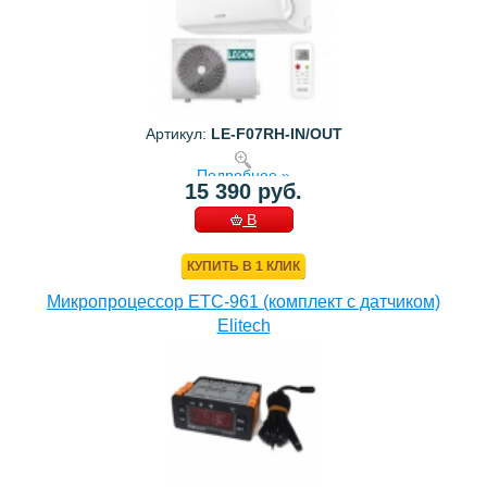
Артикул:
LE-F07RH-IN/OUT
Подробнее »
15 390 руб.
В
КОРЗИНУ
КУПИТЬ В 1 КЛИК
Микропроцессор ETC-961 (комплект c датчиком)
Elitech