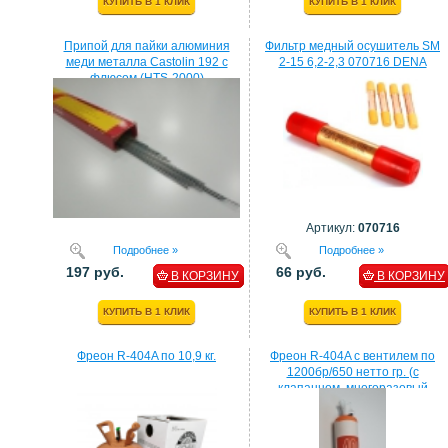
КУПИТЬ В 1 КЛИК
КУПИТЬ В 1 КЛИК
Припой для пайки алюминия
Фильтр медный осушитель SM
меди металла Castolin 192 с
2-15 6,2-2,3 070716 DENA
флюсом (HTS-2000)
Артикул:
070716
Подробнее »
Подробнее »
197 руб.
66 руб.
В КОРЗИНУ
В КОРЗИНУ
КУПИТЬ В 1 КЛИК
КУПИТЬ В 1 КЛИК
Фреон R-404A по 10,9 кг.
Фреон R-404A с вентилем по
1200бр/650 нетто гр. (с
клапанном, многоразовый
балон)