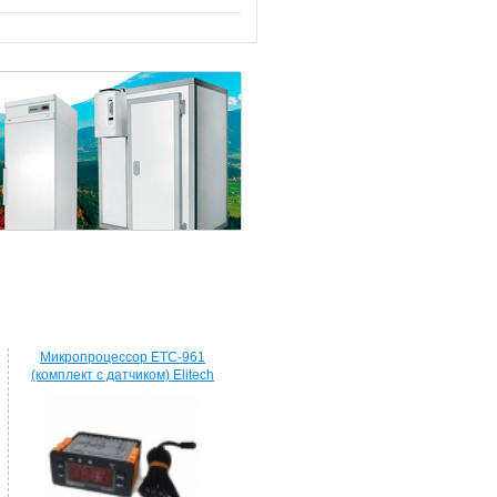
Микропроцессор ETC-961
(комплект c датчиком) Elitech