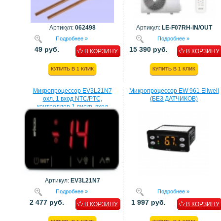
Артикул:
062498
Артикул:
LE-F07RH-IN/OUT
Подробнее »
Подробнее »
49 руб.
15 390 руб.
В КОРЗИНУ
В КОРЗИНУ
КУПИТЬ В 1 КЛИК
КУПИТЬ В 1 КЛИК
Микропроцессор EV3L21N7
Микропроцессор EW 961 Eliwell
охл. 1 вход NTC/PTC,
(БЕЗ ДАТЧИКОВ)
контроллер 1 дискр. вход
процессор EVCO
Артикул:
EV3L21N7
Подробнее »
Подробнее »
2 477 руб.
1 997 руб.
В КОРЗИНУ
В КОРЗИНУ