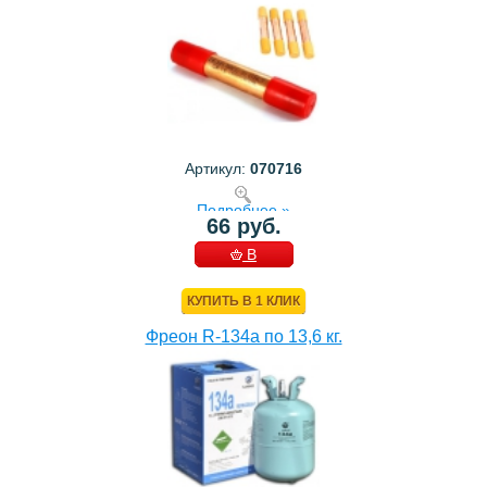
Артикул:
070716
Подробнее »
66 руб.
В
КОРЗИНУ
КУПИТЬ В 1 КЛИК
Фреон R-134a по 13,6 кг.