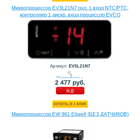
Микропроцессор EV3L21N7 охл. 1 вход NTC/PTC,
контроллер 1 дискр. вход процессор EVCO
Артикул:
EV3L21N7
Подробнее »
2 477 руб.
В
КОРЗИНУ
КУПИТЬ В 1 КЛИК
Микропроцессор EW 961 Eliwell (БЕЗ ДАТЧИКОВ)