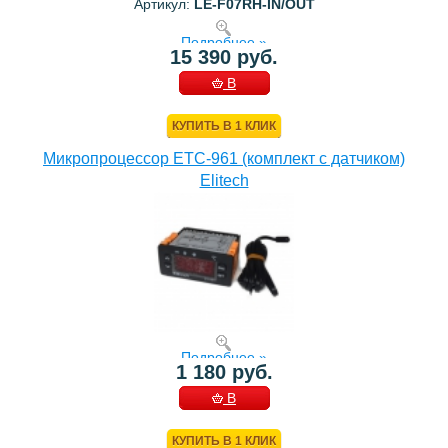
Артикул:
LE-F07RH-IN/OUT
Подробнее »
15 390 руб.
В
КОРЗИНУ
КУПИТЬ В 1 КЛИК
Микропроцессор ETC-961 (комплект c датчиком)
Elitech
Подробнее »
1 180 руб.
В
КОРЗИНУ
КУПИТЬ В 1 КЛИК