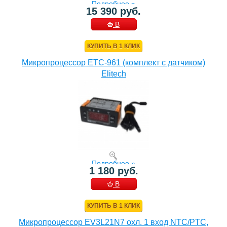
Подробнее »
15 390 руб.
В
КОРЗИНУ
КУПИТЬ В 1 КЛИК
Микропроцессор ETC-961 (комплект c датчиком)
Elitech
Подробнее »
1 180 руб.
В
КОРЗИНУ
КУПИТЬ В 1 КЛИК
Микропроцессор EV3L21N7 охл. 1 вход NTC/PTC,