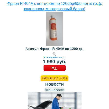
Фреон R-404A с вентилем по 1200бр/650 нетто гр. (с
клапанном, многоразовый балон)
Артикул:
Фреон R-404A по 1200 гр.
Подробнее »
1 980 руб.
В
КОРЗИНУ
КУПИТЬ В 1 КЛИК
Новости
Все новости