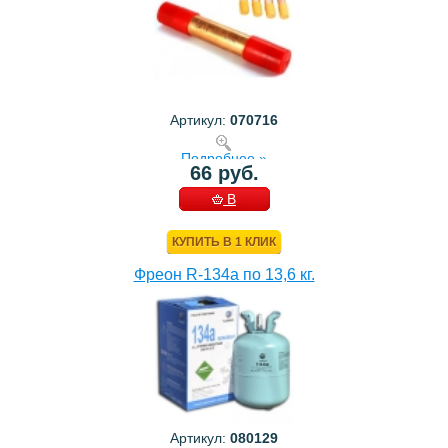
Артикул:
070716
Подробнее »
66 руб.
В
КОРЗИНУ
КУПИТЬ В 1 КЛИК
Фреон R-134a по 13,6 кг.
Артикул:
080129