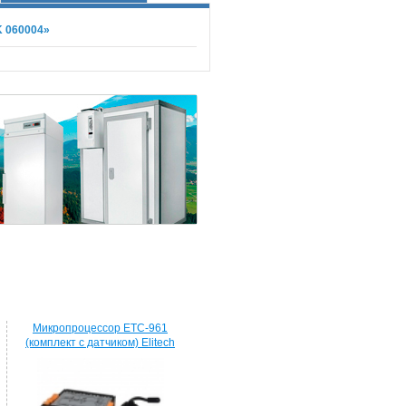
K 060004»
Микропроцессор ETC-961
(комплект c датчиком) Elitech