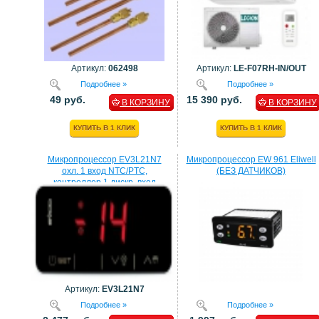
Артикул:
062498
Артикул:
LE-F07RH-IN/OUT
Подробнее »
Подробнее »
49 руб.
15 390 руб.
В КОРЗИНУ
В КОРЗИНУ
КУПИТЬ В 1 КЛИК
КУПИТЬ В 1 КЛИК
Микропроцессор EV3L21N7
Микропроцессор EW 961 Eliwell
охл. 1 вход NTC/PTC,
(БЕЗ ДАТЧИКОВ)
контроллер 1 дискр. вход
процессор EVCO
Артикул:
EV3L21N7
Подробнее »
Подробнее »