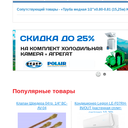
Сопутствующий товары - «Труба медная 1/2"x0.80-0.81 (15,25м) 
1
2
Популярные товары
Клапан Шредера 04тр. 1/4" BC-
Кондиционер Legion LE-F07RH-
AV-04
IN/OUT (настенная сплит-
система 10-20)