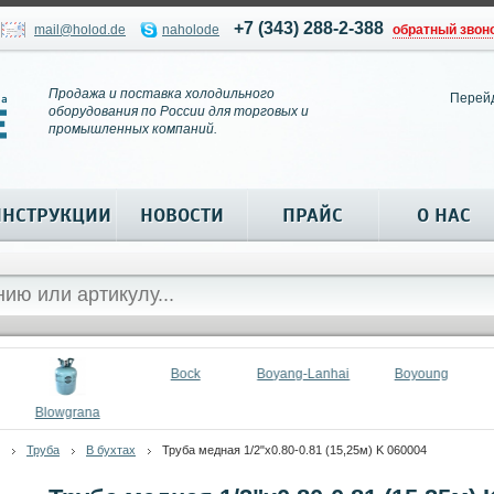
+7 (343) 288-2-388
mail@holod.de
naholode
обратный звон
Продажа и поставка холодильного
Перей
оборудования по России для торговых и
промышленных компаний.
ИНСТРУКЦИИ
НОВОСТИ
ПРАЙС
О НАС
Bock
Boyang-Lanhai
Boyoung
Blowgrana
Труба
В бухтах
Труба медная 1/2"x0.80-0.81 (15,25м) K 060004