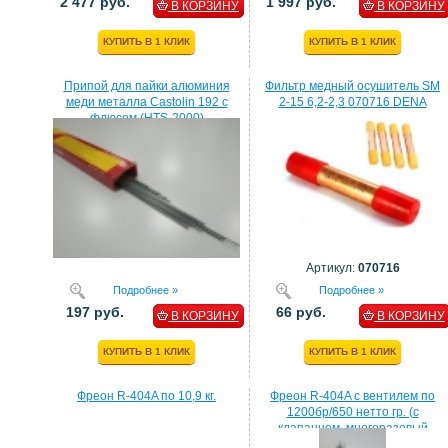
2 477 руб.
1 997 руб.
В КОРЗИНУ
В КОРЗИНУ
КУПИТЬ В 1 КЛИК
КУПИТЬ В 1 КЛИК
Припой для пайки алюминия
Фильтр медный осушитель SM
меди металла Castolin 192 с
2-15 6,2-2,3 070716 DENA
флюсом (HTS-2000)
Артикул:
070716
Подробнее »
Подробнее »
197 руб.
66 руб.
В КОРЗИНУ
В КОРЗИНУ
КУПИТЬ В 1 КЛИК
КУПИТЬ В 1 КЛИК
Фреон R-404A по 10,9 кг.
Фреон R-404A с вентилем по
1200бр/650 нетто гр. (с
клапанном, многоразовый
балон)