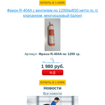
КУПИТЬ В 1 КЛИК
Фреон R-404A с вентилем по 1200бр/650 нетто гр. (с
клапанном, многоразовый балон)
Артикул:
Фреон R-404A по 1200 гр.
Подробнее »
1 980 руб.
В
КОРЗИНУ
КУПИТЬ В 1 КЛИК
Новости
Все новости