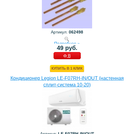
Артикул:
062498
Подробнее »
49 руб.
В
КОРЗИНУ
КУПИТЬ В 1 КЛИК
Кондиционер Legion LE-F07RH-IN/OUT (настенная
сплит-система 10-20)
Артикул:
LE-F07RH-IN/OUT