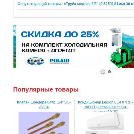
Сопутствующий товары - «Труба медная 3/8'' (9,525*0,81мм) 30 м
1
2
Популярные товары
Клапан Шредера 04тр. 1/4" BC-
Кондиционер Legion LE-F07RH-
AV-04
IN/OUT (настенная сплит-
система 10-20)