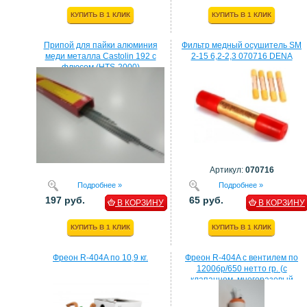
КУПИТЬ В 1 КЛИК
КУПИТЬ В 1 КЛИК
Припой для пайки алюминия
Фильтр медный осушитель SM
меди металла Castolin 192 с
2-15 6,2-2,3 070716 DENA
флюсом (HTS-2000)
Артикул:
070716
Подробнее »
Подробнее »
197 руб.
65 руб.
В КОРЗИНУ
В КОРЗИНУ
КУПИТЬ В 1 КЛИК
КУПИТЬ В 1 КЛИК
Фреон R-404A по 10,9 кг.
Фреон R-404A с вентилем по
1200бр/650 нетто гр. (с
клапанном, многоразовый
балон)