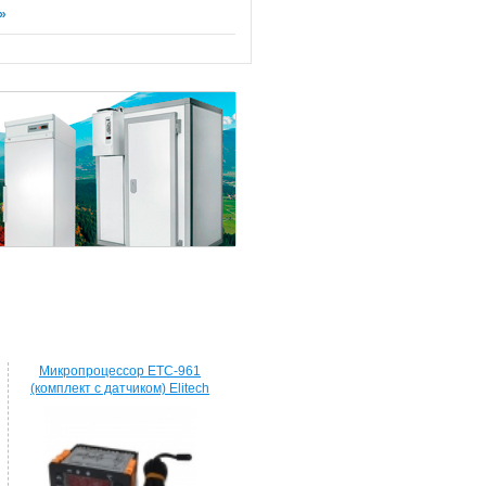
»
Микропроцессор ETC-961
(комплект c датчиком) Elitech