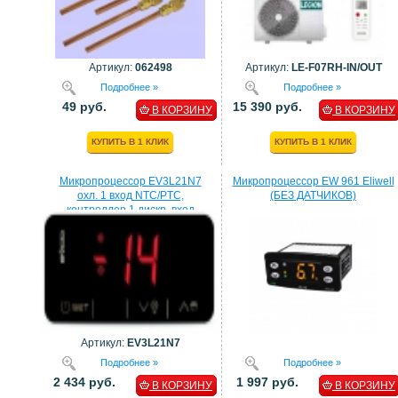
Артикул:
062498
Артикул:
LE-F07RH-IN/OUT
Подробнее »
Подробнее »
49 руб.
15 390 руб.
В КОРЗИНУ
В КОРЗИНУ
КУПИТЬ В 1 КЛИК
КУПИТЬ В 1 КЛИК
Микропроцессор EV3L21N7
Микропроцессор EW 961 Eliwell
охл. 1 вход NTC/PTC,
(БЕЗ ДАТЧИКОВ)
контроллер 1 дискр. вход
процессор EVCO
Артикул:
EV3L21N7
Подробнее »
Подробнее »
2 434 руб.
1 997 руб.
В КОРЗИНУ
В КОРЗИНУ