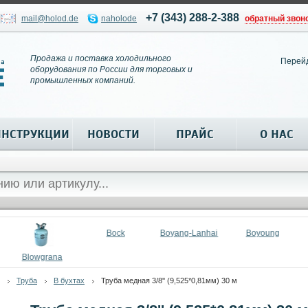
+7 (343) 288-2-388
mail@holod.de
naholode
обратный звон
Продажа и поставка холодильного
Перей
оборудования по России для торговых и
промышленных компаний.
ИНСТРУКЦИИ
НОВОСТИ
ПРАЙС
О НАС
Bock
Boyang-Lanhai
Boyoung
Blowgrana
Труба
В бухтах
Труба медная 3/8'' (9,525*0,81мм) 30 м