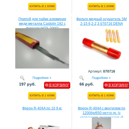
КУПИТЬ В 1 КЛИК
КУПИТЬ В 1 КЛИК
Припой для пайки алюминия
Фильтр медный осушитель SM
меди металла Castolin 192 с
2-15 6,2-2,3 070716 DENA
флюсом (HTS-2000)
Артикул:
070716
Подробнее »
Подробнее »
197 руб.
66 руб.
В КОРЗИНУ
В КОРЗИНУ
КУПИТЬ В 1 КЛИК
КУПИТЬ В 1 КЛИК
Фреон R-404A по 10,9 кг.
Фреон R-404A с вентилем по
1200бр/650 нетто гр. (с
клапанном, многоразовый
балон)