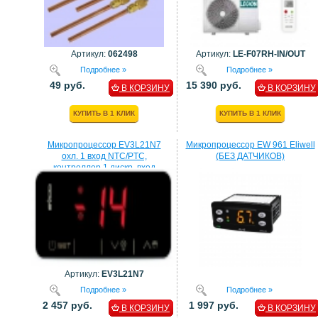
Артикул:
062498
Артикул:
LE-F07RH-IN/OUT
Подробнее »
Подробнее »
49 руб.
15 390 руб.
В КОРЗИНУ
В КОРЗИНУ
КУПИТЬ В 1 КЛИК
КУПИТЬ В 1 КЛИК
Микропроцессор EV3L21N7
Микропроцессор EW 961 Eliwell
охл. 1 вход NTC/PTC,
(БЕЗ ДАТЧИКОВ)
контроллер 1 дискр. вход
процессор EVCO
Артикул:
EV3L21N7
Подробнее »
Подробнее »
2 457 руб.
1 997 руб.
В КОРЗИНУ
В КОРЗИНУ