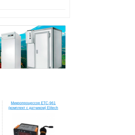
Микропроцессор ETC-961
(комплект c датчиком) Elitech