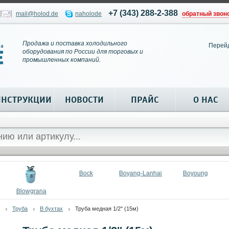
+7 (343) 288-2-388
mail@holod.de
naholode
обратный звон
Продажа и поставка холодильного
Перей
оборудования по России для торговых и
промышленных компаний.
ИНСТРУКЦИИ
НОВОСТИ
ПРАЙС
О НАС
Bock
Boyang-Lanhai
Boyoung
Blowgrana
Труба
В бухтах
Труба медная 1/2'' (15м)