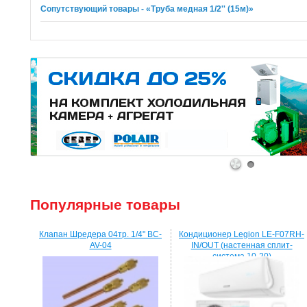
Сопутствующий товары - «Труба медная 1/2'' (15м)»
1
2
Популярные товары
Клапан Шредера 04тр. 1/4" BC-
Кондиционер Legion LE-F07RH-
AV-04
IN/OUT (настенная сплит-
система 10-20)