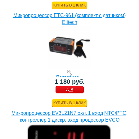
КУПИТЬ В 1 КЛИК
Микропроцессор ETC-961 (комплект c датчиком)
Elitech
Подробнее »
1 180 руб.
В
КОРЗИНУ
КУПИТЬ В 1 КЛИК
Микропроцессор EV3L21N7 охл. 1 вход NTC/PTC,
контроллер 1 дискр. вход процессор EVCO