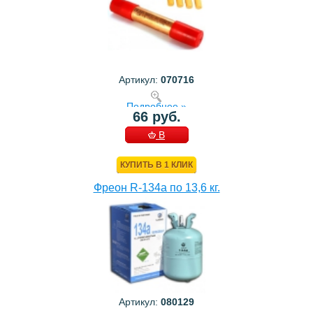
Артикул:
070716
Подробнее »
66 руб.
В
КОРЗИНУ
КУПИТЬ В 1 КЛИК
Фреон R-134a по 13,6 кг.
Артикул:
080129