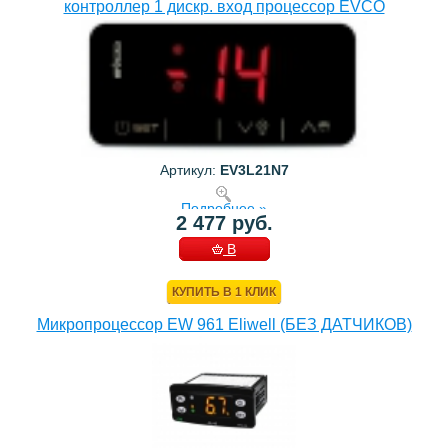
контроллер 1 дискр. вход процессор EVCO
Артикул:
EV3L21N7
Подробнее »
2 477 руб.
В
КОРЗИНУ
КУПИТЬ В 1 КЛИК
Микропроцессор EW 961 Eliwell (БЕЗ ДАТЧИКОВ)