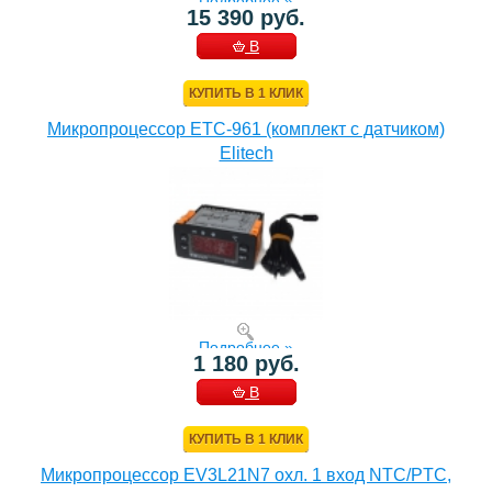
Подробнее »
15 390 руб.
В
КОРЗИНУ
КУПИТЬ В 1 КЛИК
Микропроцессор ETC-961 (комплект c датчиком)
Elitech
Подробнее »
1 180 руб.
В
КОРЗИНУ
КУПИТЬ В 1 КЛИК
Микропроцессор EV3L21N7 охл. 1 вход NTC/PTC,