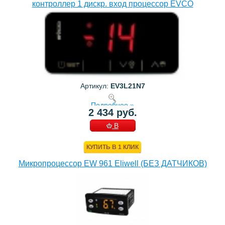
контроллер 1 дискр. вход процессор EVCO
Артикул:
EV3L21N7
Подробнее »
2 434 руб.
В
КОРЗИНУ
КУПИТЬ В 1 КЛИК
Микропроцессор EW 961 Eliwell (БЕЗ ДАТЧИКОВ)