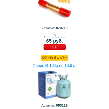
Артикул:
070716
Подробнее »
65 руб.
В
КОРЗИНУ
КУПИТЬ В 1 КЛИК
Фреон R-134a по 13,6 кг.
Артикул:
080129