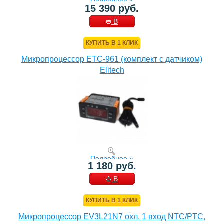
Подробнее »
15 390 руб.
В
КОРЗИНУ
КУПИТЬ В 1 КЛИК
Микропроцессор ETC-961 (комплект c датчиком)
Elitech
Подробнее »
1 180 руб.
В
КОРЗИНУ
КУПИТЬ В 1 КЛИК
Микропроцессор EV3L21N7 охл. 1 вход NTC/PTC,