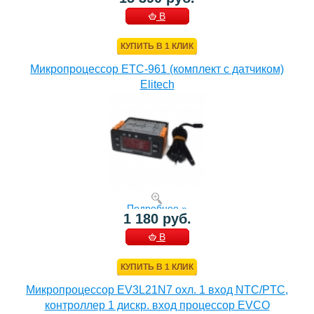
В
КОРЗИНУ
КУПИТЬ В 1 КЛИК
Микропроцессор ETC-961 (комплект c датчиком)
Elitech
Подробнее »
1 180 руб.
В
КОРЗИНУ
КУПИТЬ В 1 КЛИК
Микропроцессор EV3L21N7 охл. 1 вход NTC/PTC,
контроллер 1 дискр. вход процессор EVCO