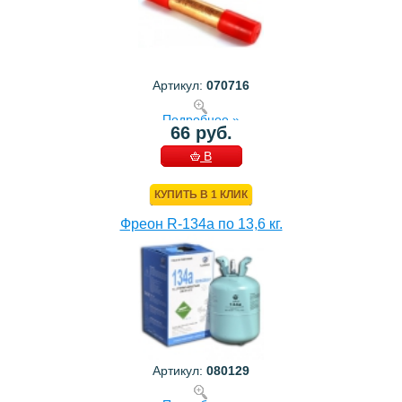
Артикул:
070716
Подробнее »
66 руб.
В
КОРЗИНУ
КУПИТЬ В 1 КЛИК
Фреон R-134a по 13,6 кг.
Артикул:
080129