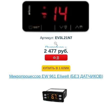
Артикул:
EV3L21N7
Подробнее »
2 477 руб.
В
КОРЗИНУ
КУПИТЬ В 1 КЛИК
Микропроцессор EW 961 Eliwell (БЕЗ ДАТЧИКОВ)