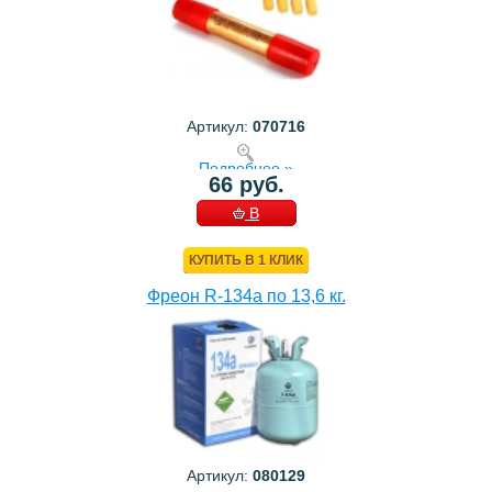
Артикул:
070716
Подробнее »
66 руб.
В
КОРЗИНУ
КУПИТЬ В 1 КЛИК
Фреон R-134a по 13,6 кг.
Артикул:
080129