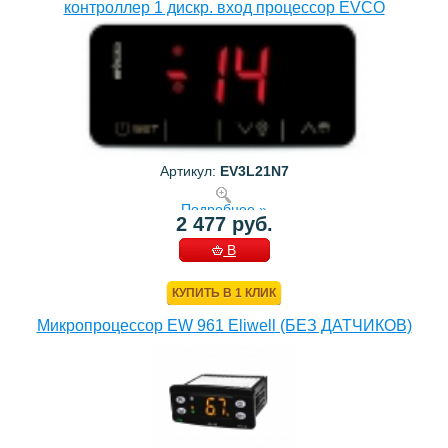
контроллер 1 дискр. вход процессор EVCO
Артикул:
EV3L21N7
Подробнее »
2 477 руб.
В
КОРЗИНУ
КУПИТЬ В 1 КЛИК
Микропроцессор EW 961 Eliwell (БЕЗ ДАТЧИКОВ)