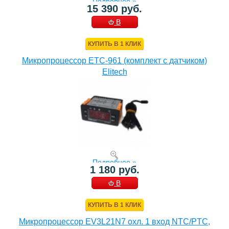
Подробнее »
15 390 руб.
В
КОРЗИНУ
КУПИТЬ В 1 КЛИК
Микропроцессор ETC-961 (комплект c датчиком)
Elitech
Подробнее »
1 180 руб.
В
КОРЗИНУ
КУПИТЬ В 1 КЛИК
Микропроцессор EV3L21N7 охл. 1 вход NTC/PTC,