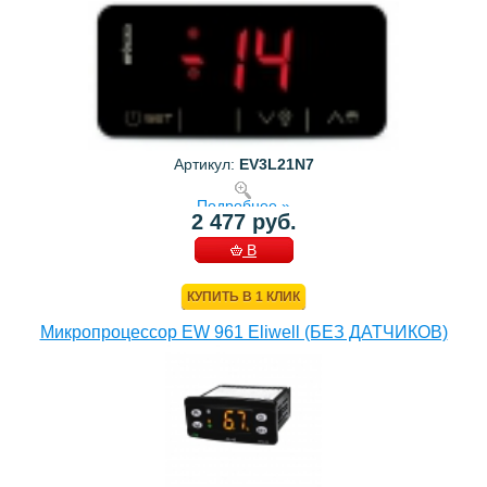
Артикул:
EV3L21N7
Подробнее »
2 477 руб.
В
КОРЗИНУ
КУПИТЬ В 1 КЛИК
Микропроцессор EW 961 Eliwell (БЕЗ ДАТЧИКОВ)