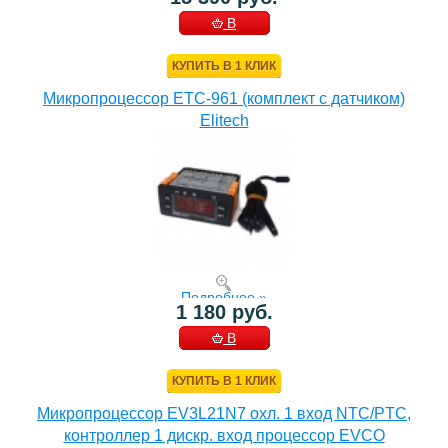
В
КОРЗИНУ
КУПИТЬ В 1 КЛИК
Микропроцессор ETC-961 (комплект c датчиком)
Elitech
Подробнее »
1 180 руб.
В
КОРЗИНУ
КУПИТЬ В 1 КЛИК
Микропроцессор EV3L21N7 охл. 1 вход NTC/PTC,
контроллер 1 дискр. вход процессор EVCO