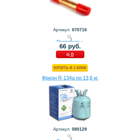
Артикул:
070716
Подробнее »
66 руб.
В
КОРЗИНУ
КУПИТЬ В 1 КЛИК
Фреон R-134a по 13,6 кг.
Артикул:
080129