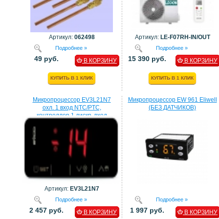
Артикул:
062498
Артикул:
LE-F07RH-IN/OUT
Подробнее »
Подробнее »
49 руб.
15 390 руб.
В КОРЗИНУ
В КОРЗИНУ
КУПИТЬ В 1 КЛИК
КУПИТЬ В 1 КЛИК
Микропроцессор EV3L21N7
Микропроцессор EW 961 Eliwell
охл. 1 вход NTC/PTC,
(БЕЗ ДАТЧИКОВ)
контроллер 1 дискр. вход
процессор EVCO
Артикул:
EV3L21N7
Подробнее »
Подробнее »
2 457 руб.
1 997 руб.
В КОРЗИНУ
В КОРЗИНУ