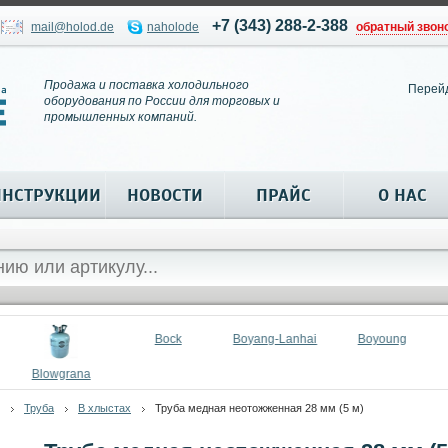
+7 (343) 288-2-388
mail@holod.de
naholode
обратный звон
Продажа и поставка холодильного
Перей
оборудования по России для торговых и
промышленных компаний.
ИНСТРУКЦИИ
НОВОСТИ
ПРАЙС
О НАС
Bock
Boyang-Lanhai
Boyoung
Blowgrana
Труба
В хлыстах
Труба медная неотожженная 28 мм (5 м)