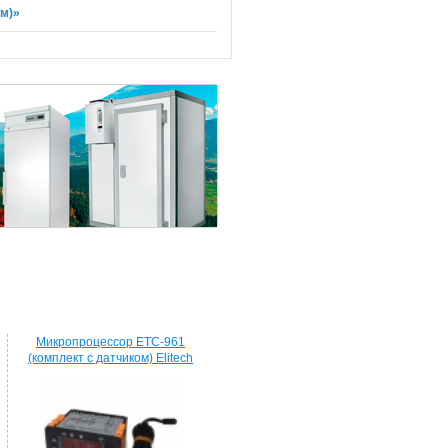
 м)»
Микропроцессор ETC-961
(комплект c датчиком) Elitech