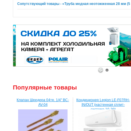
Сопутствующий товары - «Труба медная неотожженная 28 мм (5
1
2
Популярные товары
Клапан Шредера 04тр. 1/4" BC-
Кондиционер Legion LE-F07RH-
AV-04
IN/OUT (настенная сплит-
система 10-20)