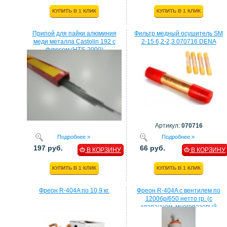
КУПИТЬ В 1 КЛИК
КУПИТЬ В 1 КЛИК
Припой для пайки алюминия
Фильтр медный осушитель SM
меди металла Castolin 192 с
2-15 6,2-2,3 070716 DENA
флюсом (HTS-2000)
Артикул:
070716
Подробнее »
Подробнее »
197 руб.
66 руб.
В КОРЗИНУ
В КОРЗИНУ
КУПИТЬ В 1 КЛИК
КУПИТЬ В 1 КЛИК
Фреон R-404A по 10,9 кг.
Фреон R-404A с вентилем по
1200бр/650 нетто гр. (с
клапанном, многоразовый
балон)