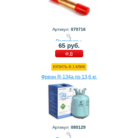
Артикул:
070716
Подробнее »
65 руб.
В
КОРЗИНУ
КУПИТЬ В 1 КЛИК
Фреон R-134a по 13,6 кг.
Артикул:
080129