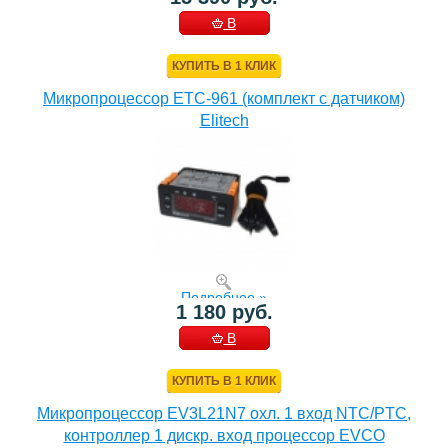
В
КОРЗИНУ
КУПИТЬ В 1 КЛИК
Микропроцессор ETC-961 (комплект c датчиком)
Elitech
Подробнее »
1 180 руб.
В
КОРЗИНУ
КУПИТЬ В 1 КЛИК
Микропроцессор EV3L21N7 охл. 1 вход NTC/PTC,
контроллер 1 дискр. вход процессор EVCO