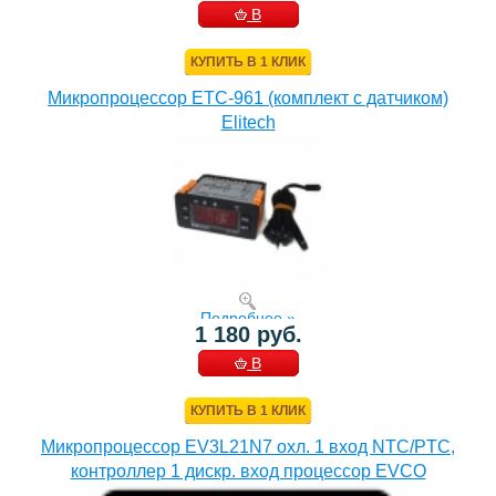
В
КОРЗИНУ
КУПИТЬ В 1 КЛИК
Микропроцессор ETC-961 (комплект c датчиком)
Elitech
Подробнее »
1 180 руб.
В
КОРЗИНУ
КУПИТЬ В 1 КЛИК
Микропроцессор EV3L21N7 охл. 1 вход NTC/PTC,
контроллер 1 дискр. вход процессор EVCO