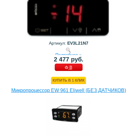
Артикул:
EV3L21N7
Подробнее »
2 477 руб.
В
КОРЗИНУ
КУПИТЬ В 1 КЛИК
Микропроцессор EW 961 Eliwell (БЕЗ ДАТЧИКОВ)