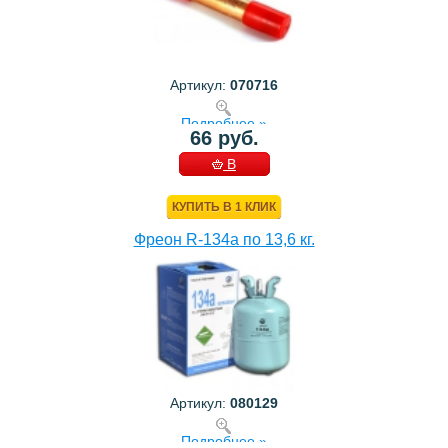
Артикул:
070716
Подробнее »
66 руб.
В
КОРЗИНУ
КУПИТЬ В 1 КЛИК
Фреон R-134a по 13,6 кг.
Артикул:
080129
Подробнее »