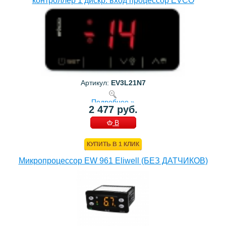
контроллер 1 дискр. вход процессор EVCO
Артикул:
EV3L21N7
Подробнее »
2 477 руб.
В
КОРЗИНУ
КУПИТЬ В 1 КЛИК
Микропроцессор EW 961 Eliwell (БЕЗ ДАТЧИКОВ)