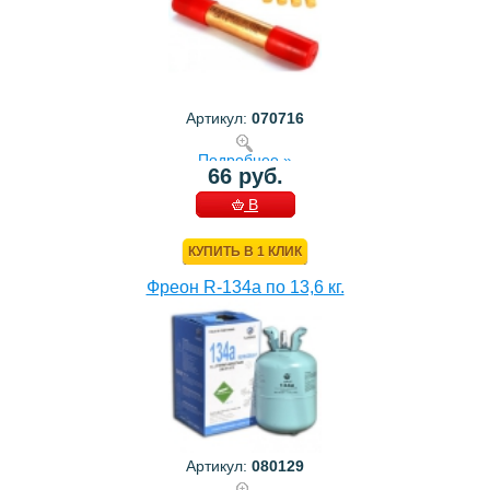
Артикул:
070716
Подробнее »
66 руб.
В
КОРЗИНУ
КУПИТЬ В 1 КЛИК
Фреон R-134a по 13,6 кг.
Артикул:
080129