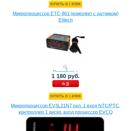
КУПИТЬ В 1 КЛИК
Микропроцессор ETC-961 (комплект c датчиком)
Elitech
Подробнее »
1 180 руб.
В
КОРЗИНУ
КУПИТЬ В 1 КЛИК
Микропроцессор EV3L21N7 охл. 1 вход NTC/PTC,
контроллер 1 дискр. вход процессор EVCO