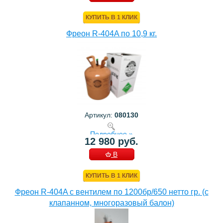
КОРЗИНУ
КУПИТЬ В 1 КЛИК
Фреон R-404A по 10,9 кг.
Артикул:
080130
Подробнее »
12 980 руб.
В
КОРЗИНУ
КУПИТЬ В 1 КЛИК
Фреон R-404A с вентилем по 1200бр/650 нетто гр. (с
клапанном, многоразовый балон)