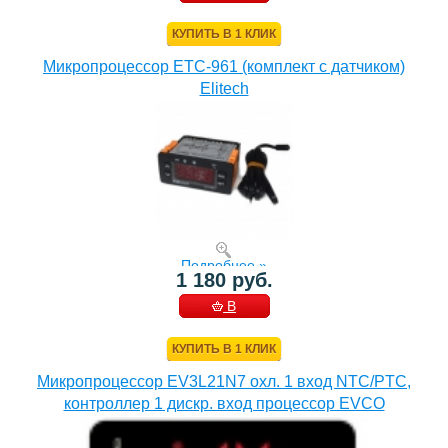
КОРЗИНУ
КУПИТЬ В 1 КЛИК
Микропроцессор ETC-961 (комплект c датчиком)
Elitech
Подробнее »
1 180 руб.
В
КОРЗИНУ
КУПИТЬ В 1 КЛИК
Микропроцессор EV3L21N7 охл. 1 вход NTC/PTC,
контроллер 1 дискр. вход процессор EVCO