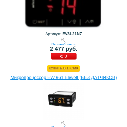
Артикул:
EV3L21N7
Подробнее »
2 477 руб.
В
КОРЗИНУ
КУПИТЬ В 1 КЛИК
Микропроцессор EW 961 Eliwell (БЕЗ ДАТЧИКОВ)