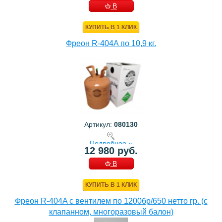
В
КОРЗИНУ
КУПИТЬ В 1 КЛИК
Фреон R-404A по 10,9 кг.
Артикул:
080130
Подробнее »
12 980 руб.
В
КОРЗИНУ
КУПИТЬ В 1 КЛИК
Фреон R-404A с вентилем по 1200бр/650 нетто гр. (с
клапанном, многоразовый балон)