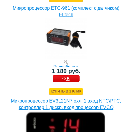
Микропроцессор ETC-961 (комплект c датчиком)
Elitech
Подробнее »
1 180 руб.
В
КОРЗИНУ
КУПИТЬ В 1 КЛИК
Микропроцессор EV3L21N7 охл. 1 вход NTC/PTC,
контроллер 1 дискр. вход процессор EVCO