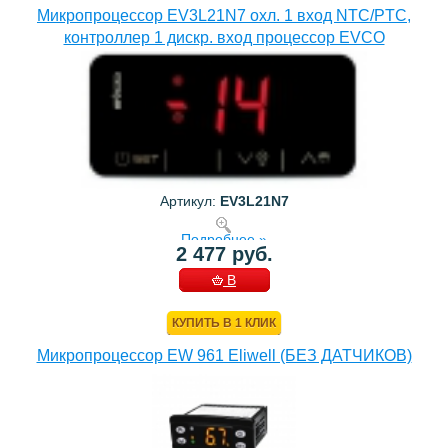
Микропроцессор EV3L21N7 охл. 1 вход NTC/PTC,
контроллер 1 дискр. вход процессор EVCO
Артикул:
EV3L21N7
Подробнее »
2 477 руб.
В
КОРЗИНУ
КУПИТЬ В 1 КЛИК
Микропроцессор EW 961 Eliwell (БЕЗ ДАТЧИКОВ)