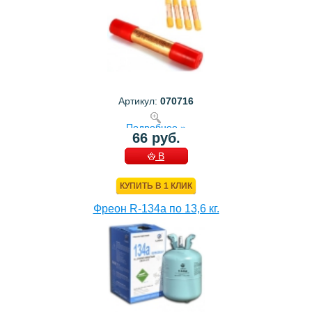
Артикул:
070716
Подробнее »
66 руб.
В
КОРЗИНУ
КУПИТЬ В 1 КЛИК
Фреон R-134a по 13,6 кг.