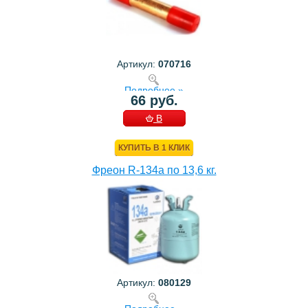
Артикул:
070716
Подробнее »
66 руб.
В
КОРЗИНУ
КУПИТЬ В 1 КЛИК
Фреон R-134a по 13,6 кг.
Артикул:
080129