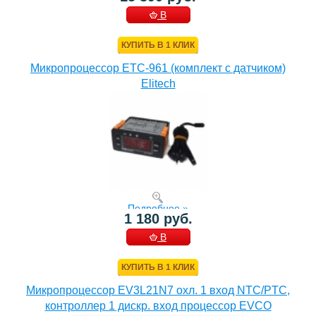
В
КОРЗИНУ
КУПИТЬ В 1 КЛИК
Микропроцессор ETC-961 (комплект c датчиком)
Elitech
Подробнее »
1 180 руб.
В
КОРЗИНУ
КУПИТЬ В 1 КЛИК
Микропроцессор EV3L21N7 охл. 1 вход NTC/PTC,
контроллер 1 дискр. вход процессор EVCO