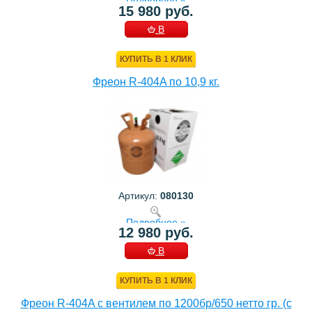
Подробнее »
15 980 руб.
В
КОРЗИНУ
КУПИТЬ В 1 КЛИК
Фреон R-404A по 10,9 кг.
Артикул:
080130
Подробнее »
12 980 руб.
В
КОРЗИНУ
КУПИТЬ В 1 КЛИК
Фреон R-404A с вентилем по 1200бр/650 нетто гр. (с