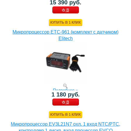
15 390 руб.
В
КОРЗИНУ
КУПИТЬ В 1 КЛИК
Микропроцессор ETC-961 (комплект c датчиком)
Elitech
Подробнее »
1 180 руб.
В
КОРЗИНУ
КУПИТЬ В 1 КЛИК
Микропроцессор EV3L21N7 охл. 1 вход NTC/PTC,
контроллер 1 дискр. вход процессор EVCO