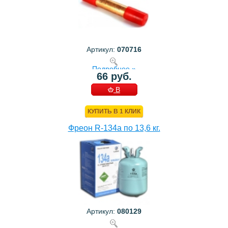
Артикул:
070716
Подробнее »
66 руб.
В
КОРЗИНУ
КУПИТЬ В 1 КЛИК
Фреон R-134a по 13,6 кг.
Артикул:
080129