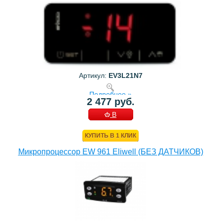
Артикул:
EV3L21N7
Подробнее »
2 477 руб.
В
КОРЗИНУ
КУПИТЬ В 1 КЛИК
Микропроцессор EW 961 Eliwell (БЕЗ ДАТЧИКОВ)