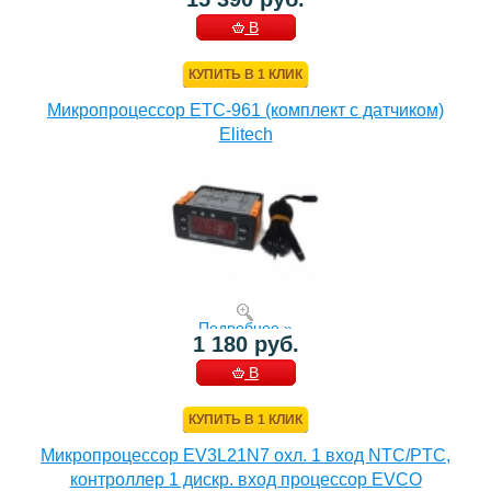
В
КОРЗИНУ
КУПИТЬ В 1 КЛИК
Микропроцессор ETC-961 (комплект c датчиком)
Elitech
Подробнее »
1 180 руб.
В
КОРЗИНУ
КУПИТЬ В 1 КЛИК
Микропроцессор EV3L21N7 охл. 1 вход NTC/PTC,
контроллер 1 дискр. вход процессор EVCO