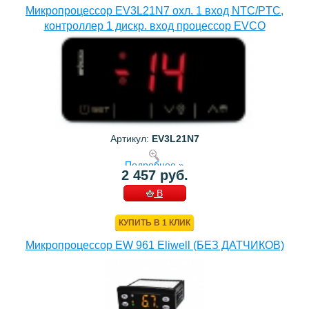
Микропроцессор EV3L21N7 охл. 1 вход NTC/PTC,
контроллер 1 дискр. вход процессор EVCO
Артикул:
EV3L21N7
Подробнее »
2 457 руб.
В
КОРЗИНУ
КУПИТЬ В 1 КЛИК
Микропроцессор EW 961 Eliwell (БЕЗ ДАТЧИКОВ)