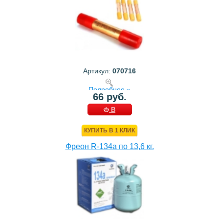
Артикул:
070716
Подробнее »
66 руб.
В
КОРЗИНУ
КУПИТЬ В 1 КЛИК
Фреон R-134a по 13,6 кг.