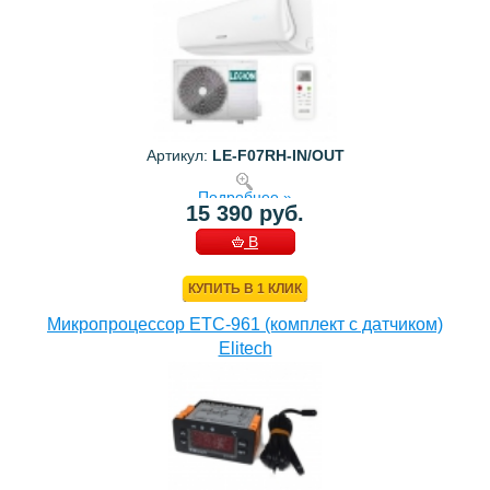
Артикул:
LE-F07RH-IN/OUT
Подробнее »
15 390 руб.
В
КОРЗИНУ
КУПИТЬ В 1 КЛИК
Микропроцессор ETC-961 (комплект c датчиком)
Elitech