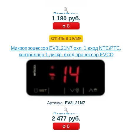
Подробнее »
1 180 руб.
В
КОРЗИНУ
КУПИТЬ В 1 КЛИК
Микропроцессор EV3L21N7 охл. 1 вход NTC/PTC,
контроллер 1 дискр. вход процессор EVCO
Артикул:
EV3L21N7
Подробнее »
2 477 руб.
В